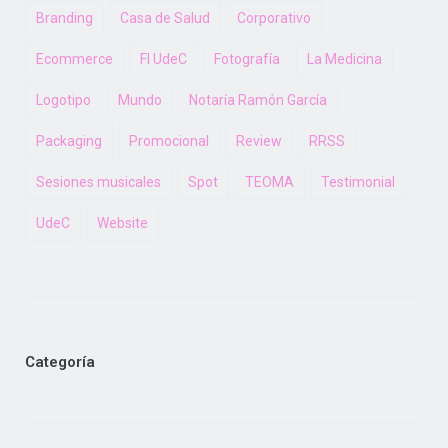
Branding
Casa de Salud
Corporativo
Ecommerce
FI UdeC
Fotografía
La Medicina
Logotipo
Mundo
Notaría Ramón García
Packaging
Promocional
Review
RRSS
Sesiones musicales
Spot
TEOMA
Testimonial
UdeC
Website
Categoría