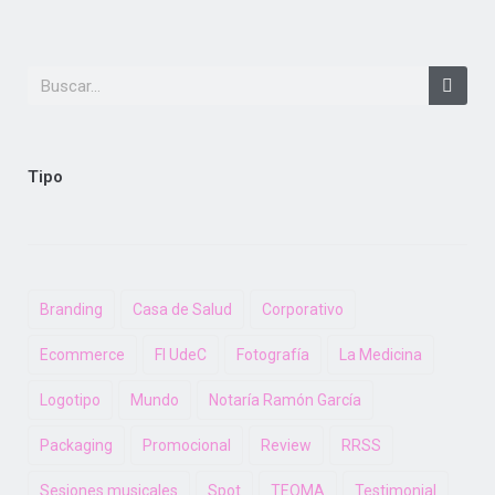
Tipo
Branding
Casa de Salud
Corporativo
Ecommerce
FI UdeC
Fotografía
La Medicina
Logotipo
Mundo
Notaría Ramón García
Packaging
Promocional
Review
RRSS
Sesiones musicales
Spot
TEOMA
Testimonial