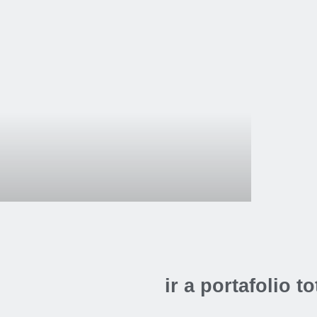
umigumi.
nepage
Categoría:
Diseño
,
Informática
Tipo:
Gumigumi
,
Onepage
,
Website
ir a portafolio to