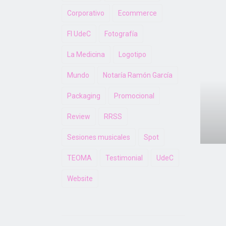
Corporativo
Ecommerce
FI UdeC
Fotografía
C
li
La Medicina
Logotipo
Mundo
Notaría Ramón García
Packaging
Promocional
Review
RRSS
Sesiones musicales
Spot
TEOMA
Testimonial
UdeC
Website