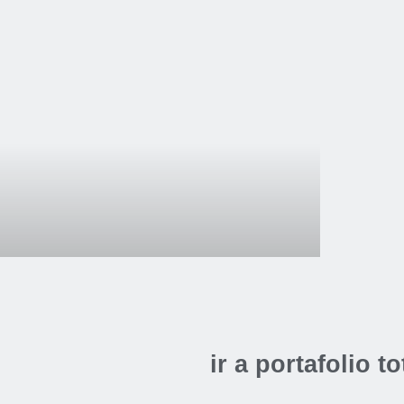
icat. Draw my
fe
Categoría:
Audiovisual
Tipo:
CICAT
,
Draw my Life
ir a portafolio to