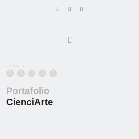
COMPARTE
Portafolio
CienciArte