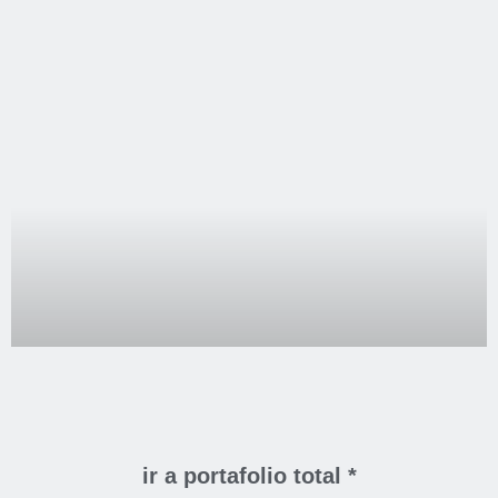
CienciArte,
proyecto
FONDEF. Spot
Categoría:
Audiovisual
Tipo:
CienciArte
,
La Medicina
,
Promocional
,
Spot
ir a portafolio total *