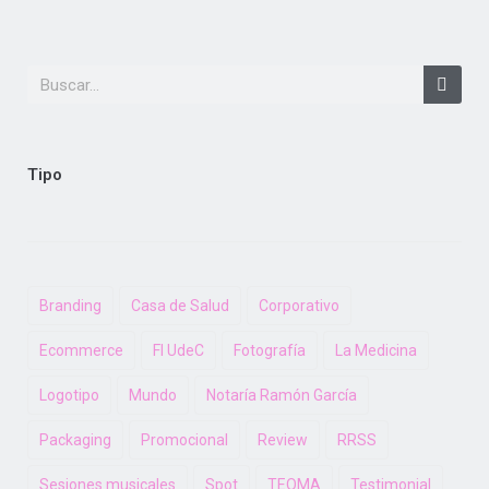
Tipo
Branding
Casa de Salud
Corporativo
Ecommerce
FI UdeC
Fotografía
La Medicina
Logotipo
Mundo
Notaría Ramón García
Packaging
Promocional
Review
RRSS
Sesiones musicales
Spot
TEOMA
Testimonial