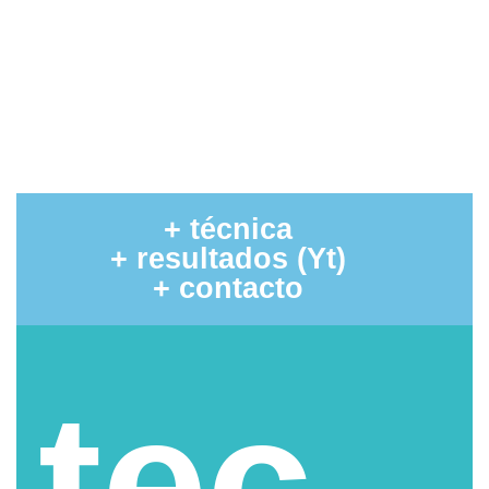
+ técnica
+ resultados (Yt)
+ contacto
tec