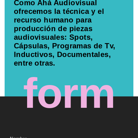
Como Ahá Audiovisual
ofrecemos la técnica y el
recurso humano para
producción de piezas
audiovisuales: Spots,
Cápsulas, Programas de Tv,
Inductivos, Documentales,
entre otras.
form