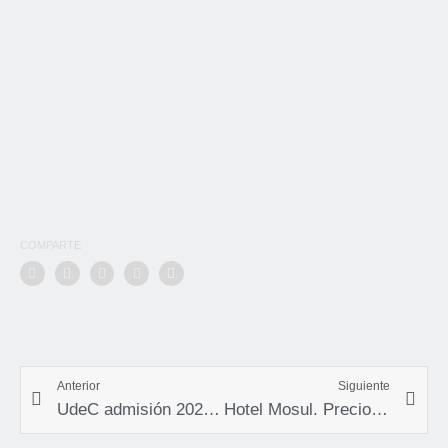
COMPARTE
Anterior
Siguiente
UdeC admisión 2025. Ing. en Conservación de Recursos Naturales.
Hotel Mosul. Precios preferenciales pasajeros con fines de salud