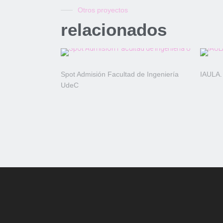
Otros proyectos
relacionados
Spot Admisión Facultad de Ingeniería
IAULA.
UdeC