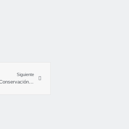
Siguiente
UdeC admisión 2025. Ing. en Conservación de Recursos Naturales.