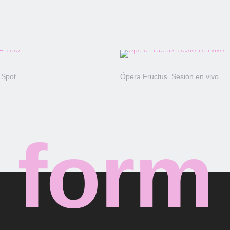
 Spot
Ópera Fructus. Sesión en vivo
form