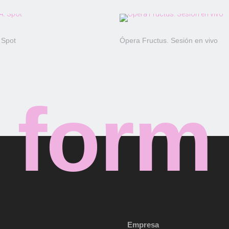
 Spot
Ópera Fructus. Sesión en vivo
form