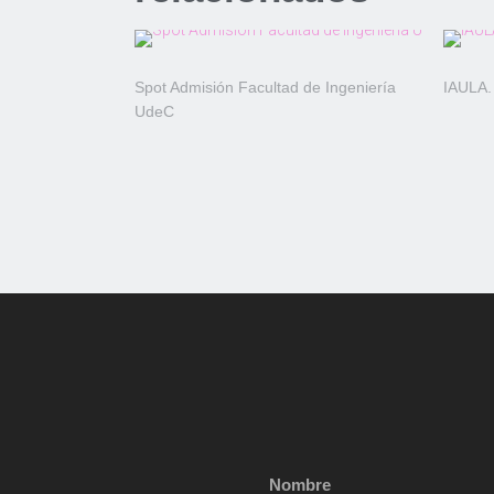
Spot Admisión Facultad de Ingeniería
IAULA.
UdeC